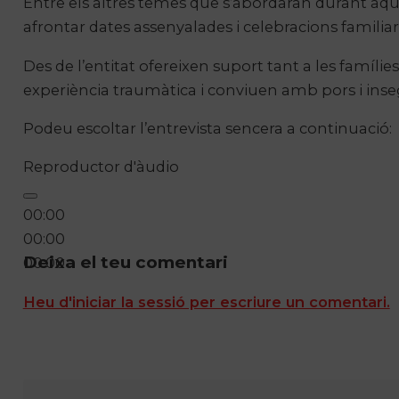
Entre els altres temes que s’abordaran durant aque
afrontar dates assenyalades i celebracions familiar
Des de l’entitat ofereixen suport tant a les fam
experiència traumàtica i conviuen amb pors i inse
Podeu escoltar l’entrevista sencera a continuació:
Reproductor d'àudio
00:00
00:00
Deixa el teu comentari
00:00
Heu d'iniciar la sessió per escriure un comentari.