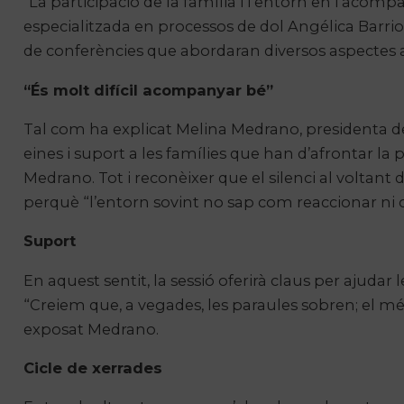
“
La participació de la família i l’entorn en l’acompa
especialitzada en processos de dol Angélica Barrios 
de conferències que abordaran diversos aspectes al 
“És molt difícil acompanyar bé”
Tal com ha explicat Melina Medrano, presidenta de 
eines i suport a les famílies que han d’afrontar la
Medrano. Tot i reconèixer que el silenci al voltant
perquè “l’entorn sovint no sap com reaccionar ni 
Suport
En aquest sentit, la sessió oferirà claus per ajuda
“Creiem que, a vegades, les paraules sobren; el més
exposat Medrano.
Cicle de xerrades