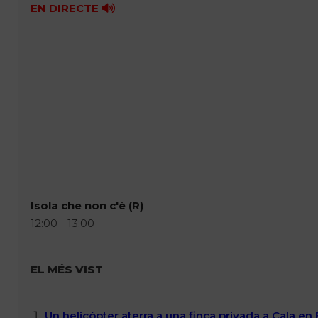
EN DIRECTE
Isola che non c'è (R)
12:00 - 13:00
EL MÉS VIST
Un helicòpter aterra a una finca privada a Cala en