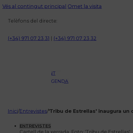
Vés al contingut principal
Omet la visita
Notícies
Telèfons del directe:
ACTUALITAT
CULTURA I
(+34) 971 07 23 31
|
(+34) 971 07 23 32
OCI
ESPORTS
ENTREVISTES
MEDI
AMBIENT
AGENDA
En directe
A la Carta
Programació
Inici
/
Entrevistes
/
'Tribu de Estrellas' inaugura un 
Qui som?
Fes-te'n soci!
ENTREVISTES
Cartell de la xerrada. Foto: 'Tribu de Estrellas'.