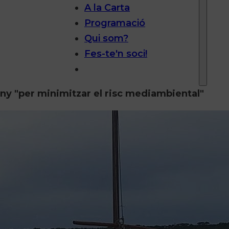
A la Carta
Programació
Qui som?
Fes-te'n soci!
tany "per minimitzar el risc mediambiental"