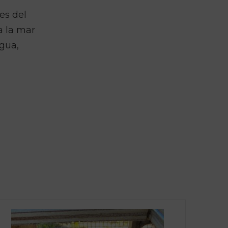
es del
a la mar
igua,