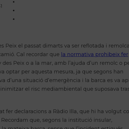
81
 Peix el passat dimarts va ser reflotada i remolc
 camió. Cal recordar que
la normativa prohibeix fer
any des Peix o a la mar, amb l’ajuda d’un remolc o p
s va optar per aquesta mesura, ja que segons han
tava d’una situació d’emergència i la barca es va ap
inimitzar el risc mediambiental que suposava tras
t fer declaracions a Ràdio Illa, que hi ha volgut c
. Recordam que, segons la institució insular,
 la mateixa barca, sense que l’incident estigués