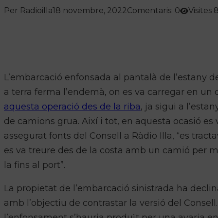
Per Radioilla
18 novembre, 2022
Comentaris: 0
Visites 
L’embarcació enfonsada al pantalà de l’estany des
a terra ferma l’endemà, on es va carregar en un
aquesta operació des de la riba
, ja sigui a l’est
de camions grua. Així i tot, en aquesta ocasió e
assegurat fonts del Consell a Ràdio Illa, “es trac
es va treure des de la costa amb un camió per m
la fins al port”.
La propietat de l’embarcació sinistrada ha declina
amb l’objectiu de contrastar la versió del Consell
l’enfonsament s’hauria produït per una avaria en