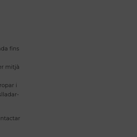
ada fins
er mitjà
ropar i
lladar-
ontactar