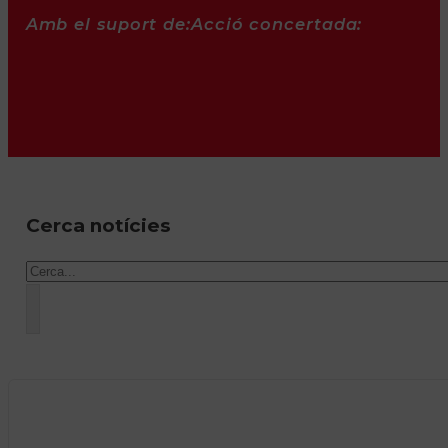
Amb el suport de:
Acció concertada:
Cerca notícies
Cercar