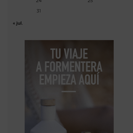
24
25
31
« jul.