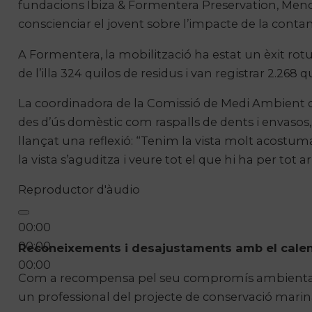
fundacions Ibiza & Formentera Preservation, Menorc
conscienciar el jovent sobre l’impacte de la conta
A Formentera, la mobilització ha estat un èxit rot
de l’illa 324 quilos de residus i van registrar 2.268
La coordinadora de la Comissió de Medi Ambient de
des d’ús domèstic com raspalls de dents i envasos, f
llançat una reflexió: “Tenim la vista molt acostumad
la vista s’aguditza i veure tot el que hi ha per tot a
Reproductor d'àudio
00:00
00:00
Reconeixements i desajustaments amb el calen
00:00
Com a recompensa pel seu compromís ambiental, e
un professional del projecte de conservació mari