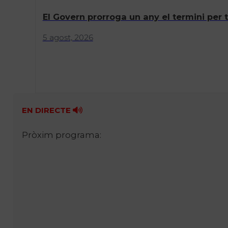
El Govern prorroga un any el termini per 
5 agost, 2026
EN DIRECTE
Pròxim programa: