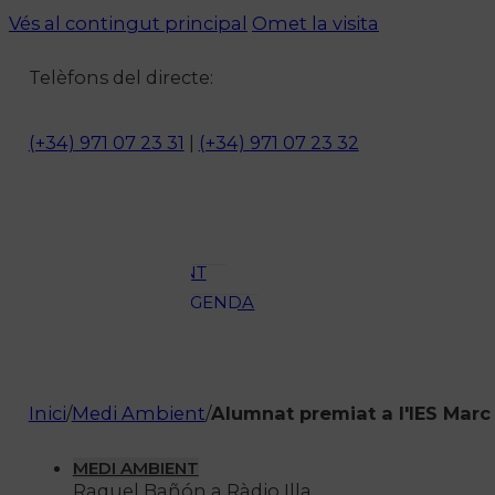
Vés al contingut principal
Omet la visita
Notícies
Telèfons del directe:
ACTUALITAT
CULTURA I
(+34) 971 07 23 31
|
(+34) 971 07 23 32
OCI
ESPORTS
ENTREVISTES
MEDI
AMBIENT
AGENDA
En directe
A la Carta
Programació
Inici
/
Medi Ambient
/
Alumnat premiat a l'IES Marc
Qui som?
Fes-te'n soci!
MEDI AMBIENT
Raquel Bañón a Ràdio Illa.