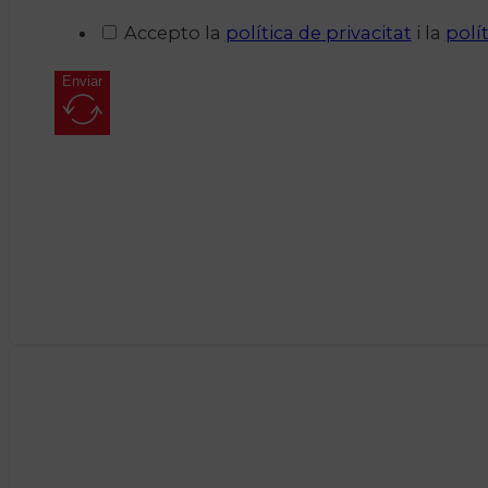
Accepto la
política de privacitat
i la
polí
Enviar