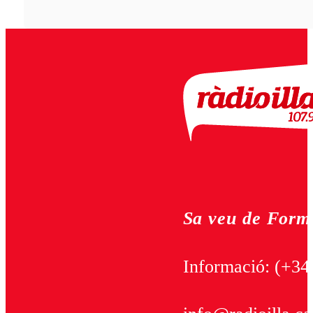
Sa veu de Form
Informació:
(+34