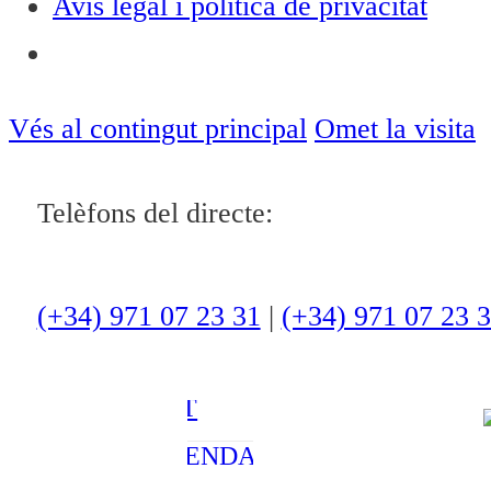
Avís legal i política de privacitat
Notícies
ACTUALITAT
Vés al contingut principal
Omet la visita
CULTURA I
Telèfons del directe:
OCI
ESPORTS
ENTREVISTES
(+34) 971 07 23 31
|
(+34) 971 07 23 
MEDI
AMBIENT
AGENDA