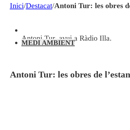
En directe
Inici
/
Destacat
/
Antoni Tur: les obres d
A la Carta
Programació
Antoni Tur, avui a Ràdio Illa.
Qui som?
MEDI AMBIENT
Fes-te'n soci!
Antoni Tur: les obres de l’esta