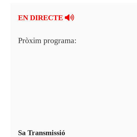
A la Carta
EN DIRECTE
Programació
Qui som?
Pròxim programa:
Fes-te'n soci!
Sa Transmissió