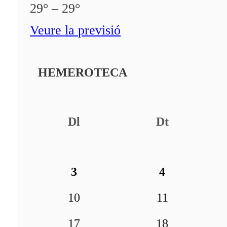
29° – 29°
Veure la previsió
HEMEROTECA
Dl
Dt
3
4
10
11
17
18