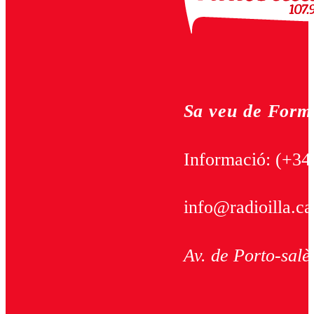
Sa veu de Form
Informació:
(+34
info@radioilla.ca
Av. de Porto-salè