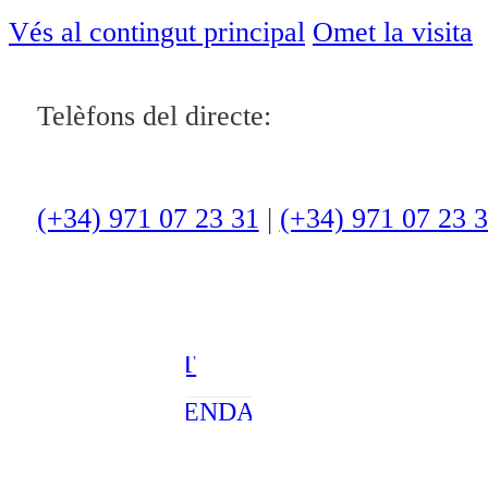
Notícies
Vés al contingut principal
Omet la visita
ACTUALITAT
Telèfons del directe:
CULTURA I
OCI
(+34) 971 07 23 31
|
(+34) 971 07 23 
ESPORTS
ENTREVISTES
MEDI
AMBIENT
AGENDA
En directe