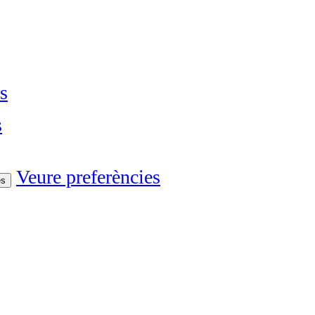
s
s
Veure preferències
es