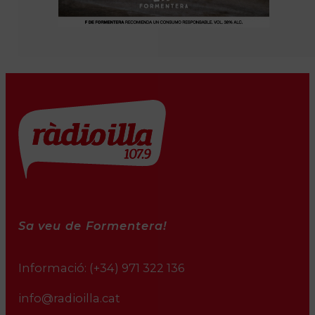
Sa veu de Formentera!
Informació:
(+34) 971 322 136
info@radioilla.cat