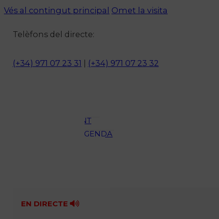
Vés al contingut principal
Omet la visita
Notícies
Telèfons del directe:
ACTUALITAT
CULTURA I
(+34) 971 07 23 31
|
(+34) 971 07 23 32
OCI
ESPORTS
ENTREVISTES
MEDI
AMBIENT
AGENDA
En directe
A la Carta
Programació
Qui som?
Fes-te'n soci!
EN DIRECTE