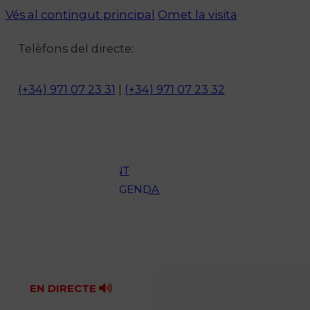
Vés al contingut principal
Omet la visita
Notícies
Telèfons del directe:
ACTUALITAT
CULTURA I
(+34) 971 07 23 31
|
(+34) 971 07 23 32
OCI
ESPORTS
ENTREVISTES
MEDI
AMBIENT
AGENDA
En directe
A la Carta
Programació
Qui som?
Fes-te'n soci!
EN DIRECTE