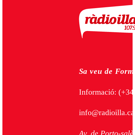
Sa veu de Form
Informació:
(+34
info@radioilla.ca
Av. de Porto-salè