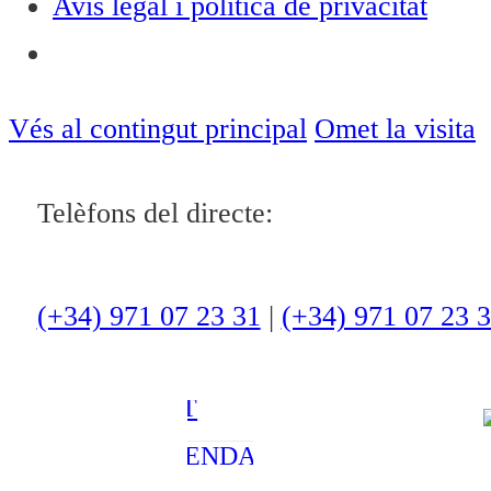
Avís legal i política de privacitat
Notícies
ACTUALITAT
Vés al contingut principal
Omet la visita
CULTURA I
Telèfons del directe:
OCI
ESPORTS
ENTREVISTES
(+34) 971 07 23 31
|
(+34) 971 07 23 
MEDI
AMBIENT
AGENDA