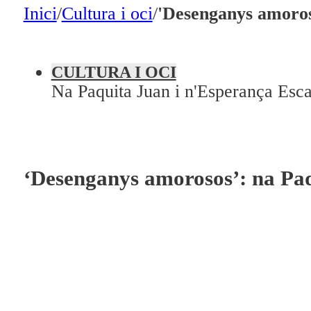
En directe
Inici
/
Cultura i oci
/
'Desenganys amoroso
A la Carta
Programació
CULTURA I OCI
Na Paquita Juan i n'Esperança Esca
Qui som?
Fes-te'n soci!
‘Desenganys amorosos’: na Paq