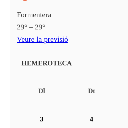
Formentera
29° – 29°
Veure la previsió
HEMEROTECA
Dl
Dt
3
4