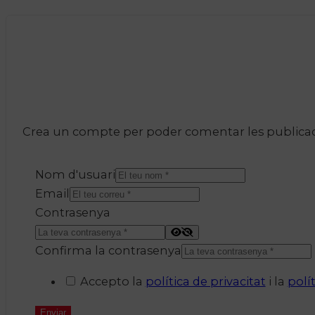
Crea un compte per poder comentar les publicacio
Nom d'usuari
Email
Contrasenya
Confirma la contrasenya
Accepto la
política de privacitat
i la
polí
Enviar