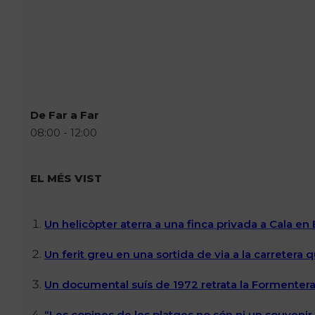
De Far a Far
08:00 - 12:00
EL MÉS VIST
Un helicòpter aterra a una finca privada a Cala en
Un ferit greu en una sortida de via a la carretera 
Un documental suís de 1972 retrata la Formentera 
“Les copines de les platges no són ni un souvenir n