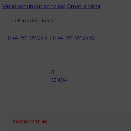
Vés al contingut principal
Omet la visita
Notícies
Telèfons del directe:
ACTUALITAT
CULTURA I
(+34) 971 07 23 31
|
(+34) 971 07 23 32
OCI
ESPORTS
ENTREVISTES
MEDI
AMBIENT
AGENDA
En directe
A la Carta
Programació
Qui som?
Fes-te'n soci!
EN DIRECTE