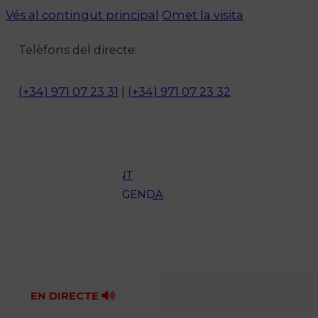
Vés al contingut principal
Omet la visita
Notícies
Telèfons del directe:
ACTUALITAT
CULTURA I
(+34) 971 07 23 31
|
(+34) 971 07 23 32
OCI
ESPORTS
ENTREVISTES
MEDI
AMBIENT
AGENDA
En directe
A la Carta
Programació
Qui som?
Fes-te'n soci!
EN DIRECTE