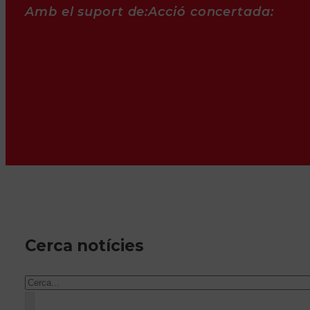
Amb el suport de:
Acció concertada:
Cerca notícies
Cercar