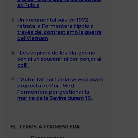
as Pujols
Un documental suís de 1972
retrata la Formentera hippie a
través del contrast amb la guerra
del Vietnam
“Les copines de les platges no
són ni un souvenir ni per penjar al
coll”
L’Autoritat Portuària selecciona la
proposta de Port Med
Formentera per gestionar la
marina de la Savina durant 16
anys
EL TEMPS A FORMENTERA