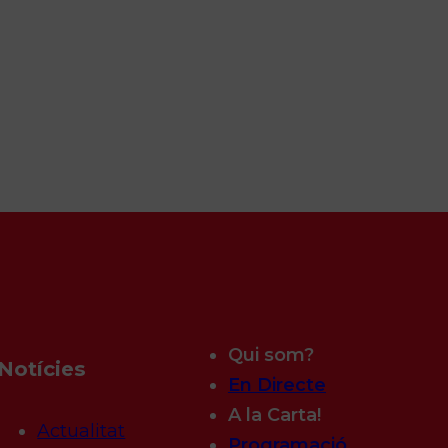
Qui som?
Notícies
En Directe
A la Carta!
Actualitat
Programació