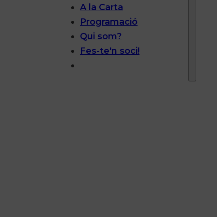
A la Carta
Programació
Qui som?
Fes-te'n soci!