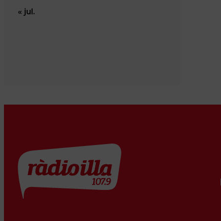
« jul.