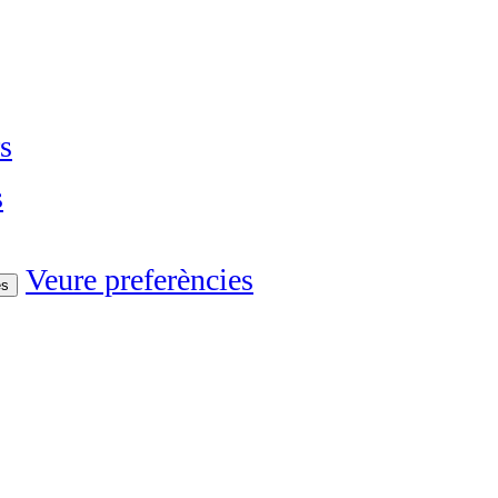
s
s
Veure preferències
es