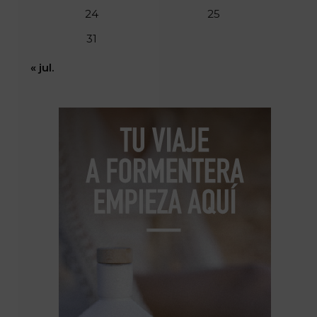
24
25
31
« jul.