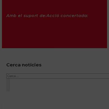
Amb el suport de:
Acció concertada:
Cerca notícies
Cercar