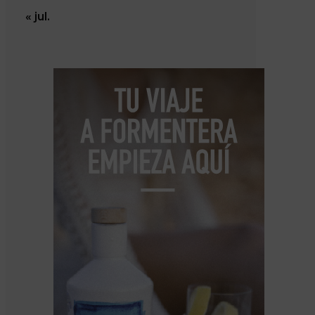
« jul.