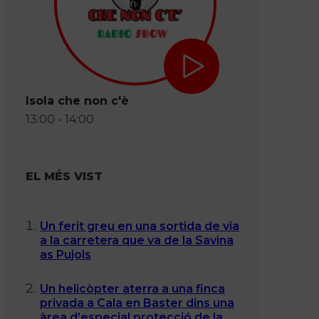
Isola che non c'è
13:00 - 14:00
EL MÉS VIST
Un ferit greu en una sortida de via
a la carretera que va de la Savina
as Pujols
Un helicòpter aterra a una finca
privada a Cala en Baster dins una
àrea d’especial protecció de la