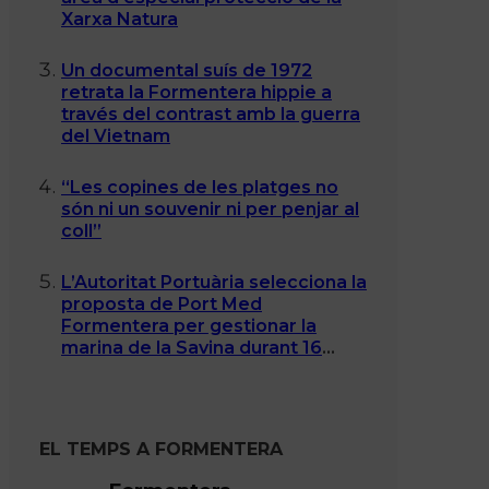
Xarxa Natura
Un documental suís de 1972
retrata la Formentera hippie a
través del contrast amb la guerra
del Vietnam
“Les copines de les platges no
són ni un souvenir ni per penjar al
coll”
L’Autoritat Portuària selecciona la
proposta de Port Med
Formentera per gestionar la
marina de la Savina durant 16
anys
EL TEMPS A FORMENTERA