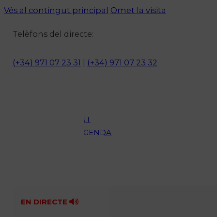
Vés al contingut principal
Omet la visita
Notícies
Telèfons del directe:
ACTUALITAT
CULTURA I
(+34) 971 07 23 31
|
(+34) 971 07 23 32
OCI
ESPORTS
ENTREVISTES
MEDI
AMBIENT
AGENDA
En directe
A la Carta
Programació
Qui som?
Fes-te'n soci!
EN DIRECTE