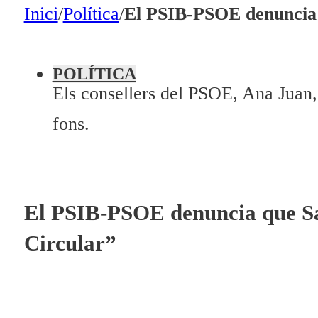
En directe
Inici
/
Política
/
El PSIB-PSOE denuncia q
A la Carta
Programació
POLÍTICA
Els consellers del PSOE, Ana Juan, 
Qui som?
fons.
Fes-te'n soci!
El PSIB-PSOE denuncia que Sa 
Circular”