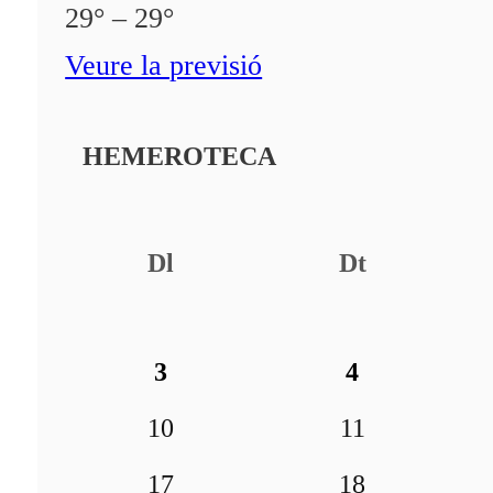
29° – 29°
Veure la previsió
HEMEROTECA
Dl
Dt
3
4
10
11
17
18