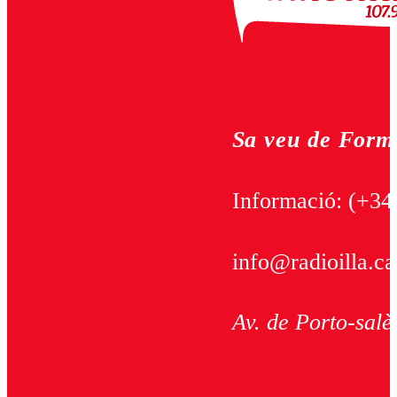
Sa veu de Form
Informació:
(+34
info@radioilla.ca
Av. de Porto-salè