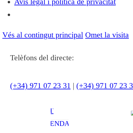
Avís legal i política de privacitat
Notícies
ACTUALITAT
Vés al contingut principal
Omet la visita
CULTURA I
Telèfons del directe:
OCI
ESPORTS
ENTREVISTES
(+34) 971 07 23 31
|
(+34) 971 07 23 
MEDI
AMBIENT
AGENDA