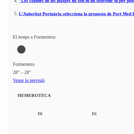
“Les copines de les platges no són ni un souvenir ni per pen
L’Autoritat Portuària selecciona la proposta de Port Med
El temps a Formentera
Formentera
28° – 28°
Veure la previsió
HEMEROTECA
Dl
Dt