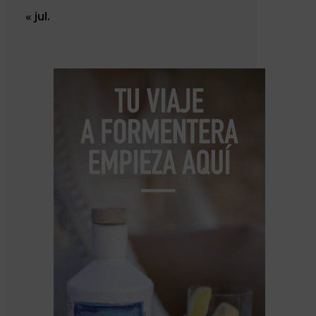
« jul.