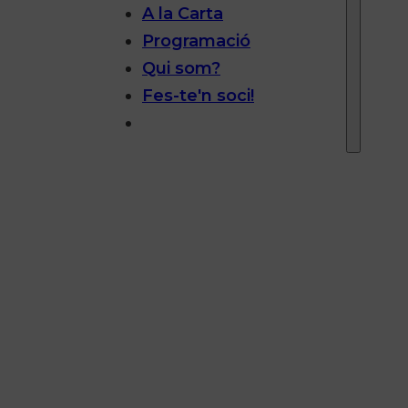
A la Carta
Programació
Qui som?
Fes-te'n soci!