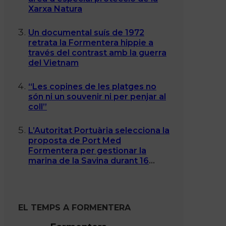
Xarxa Natura
Un documental suís de 1972
retrata la Formentera hippie a
través del contrast amb la guerra
del Vietnam
“Les copines de les platges no
són ni un souvenir ni per penjar al
coll”
L’Autoritat Portuària selecciona la
proposta de Port Med
Formentera per gestionar la
marina de la Savina durant 16
anys
EL TEMPS A FORMENTERA