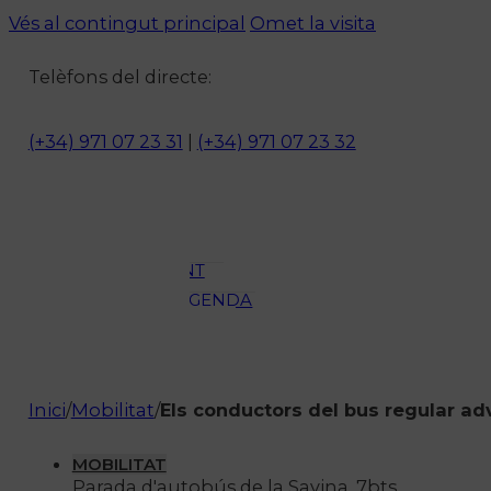
Vés al contingut principal
Omet la visita
Notícies
Telèfons del directe:
ACTUALITAT
CULTURA I
(+34) 971 07 23 31
|
(+34) 971 07 23 32
OCI
ESPORTS
ENTREVISTES
MEDI
AMBIENT
AGENDA
En directe
A la Carta
Programació
Inici
/
Mobilitat
/
Els conductors del bus regular a
Qui som?
Fes-te'n soci!
MOBILITAT
Parada d'autobús de la Savina. 7bts