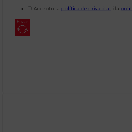
Accepto la
política de privacitat
i la
polí
Enviar