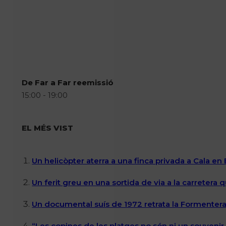
De Far a Far reemissió
15:00 - 19:00
EL MÉS VIST
Un helicòpter aterra a una finca privada a Cala en
Un ferit greu en una sortida de via a la carretera 
Un documental suís de 1972 retrata la Formentera 
“Les copines de les platges no són ni un souvenir n