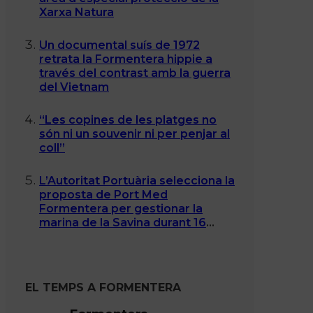
Xarxa Natura
Un documental suís de 1972
retrata la Formentera hippie a
través del contrast amb la guerra
del Vietnam
“Les copines de les platges no
són ni un souvenir ni per penjar al
coll”
L’Autoritat Portuària selecciona la
proposta de Port Med
Formentera per gestionar la
marina de la Savina durant 16
anys
EL TEMPS A FORMENTERA