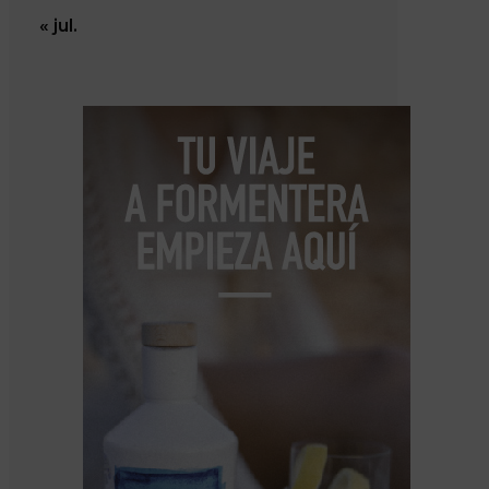
« jul.