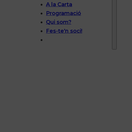
A la Carta
Programació
Qui som?
Fes-te'n soci!