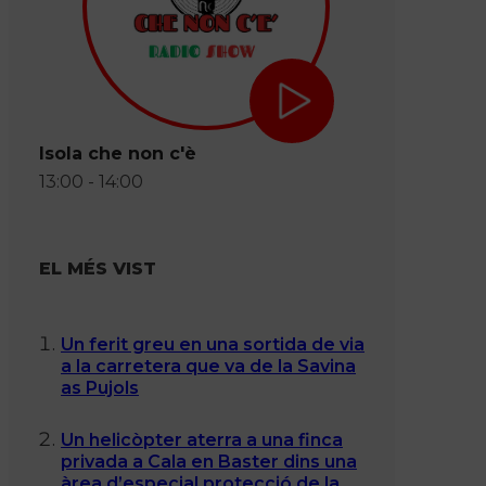
Isola che non c'è
13:00 - 14:00
EL MÉS VIST
Un ferit greu en una sortida de via
a la carretera que va de la Savina
as Pujols
Un helicòpter aterra a una finca
privada a Cala en Baster dins una
àrea d’especial protecció de la