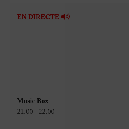
A la Carta
EN DIRECTE
Programació
Qui som?
Fes-te'n soci!
Music Box
21:00 - 22:00