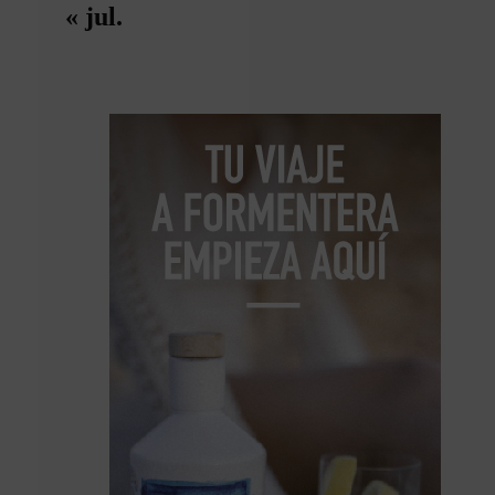
« jul.