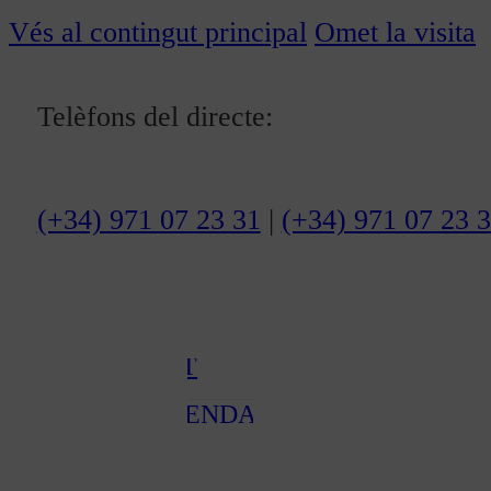
Notícies
Vés al contingut principal
Omet la visita
ACTUALITAT
Telèfons del directe:
CULTURA I
OCI
(+34) 971 07 23 31
|
(+34) 971 07 23 
ESPORTS
ENTREVISTES
MEDI
AMBIENT
AGENDA
En directe