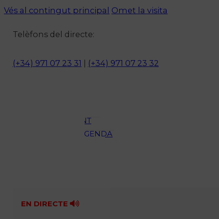
Vés al contingut principal
Omet la visita
Notícies
Telèfons del directe:
ACTUALITAT
CULTURA I
(+34) 971 07 23 31
|
(+34) 971 07 23 32
OCI
ESPORTS
ENTREVISTES
MEDI
AMBIENT
AGENDA
En directe
A la Carta
Programació
Qui som?
Fes-te'n soci!
EN DIRECTE