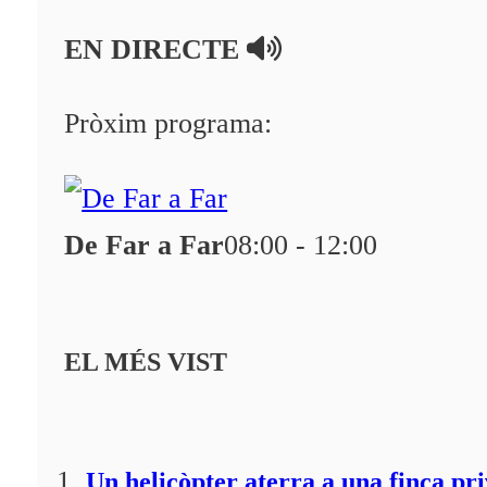
En directe
EN DIRECTE
A la Carta
Programació
Pròxim programa:
Qui som?
Fes-te'n soci!
De Far a Far
08:00 - 12:00
EL MÉS VIST
Un helicòpter aterra a una finca pr