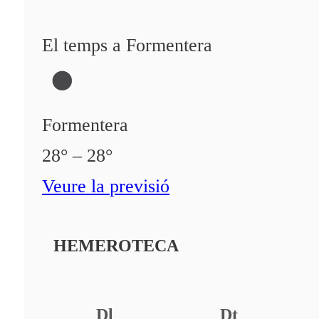
El temps a Formentera
Formentera
28° – 28°
Veure la previsió
HEMEROTECA
Dl
Dt