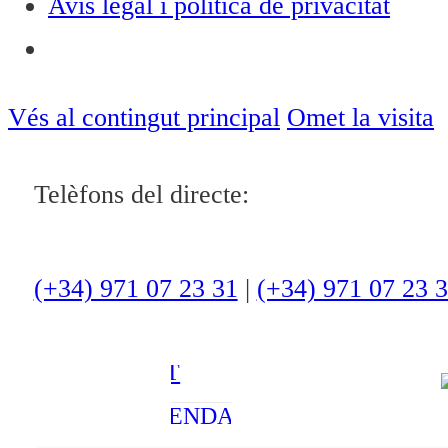
Avís legal i política de privacitat
Notícies
ACTUALITAT
Vés al contingut principal
Omet la visita
CULTURA I
Telèfons del directe:
OCI
ESPORTS
ENTREVISTES
(+34) 971 07 23 31
|
(+34) 971 07 23 
MEDI
AMBIENT
AGENDA