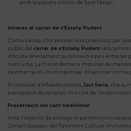
amb la placeta interior de Sant Ferran.
Voreres al carrer de s’Estany Pudent
D’altra banda, s’ha aprovat una proposició per pos
públic del
carrer de s’Estany Pudent
i els carrer
dificulta directament la connexió a peu entre les par
nucli urbà. La moció demana impulsar de manera u
pavimentació i il·luminació per dinamitzar comerc
El conseller d’Infraestructures,
Javi Serra
, s’ha sum
expropiació de terrenys i fins i tot de l’enderrocam
Preservació del cant tradicional
Amb l’objectiu de protegir el patrimoni immaterial
Consell Assessor del Patrimoni Cultural Immater