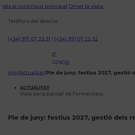
ACTUALITAT
Vés al contingut principal
Omet la visita
CULTURA I
Telèfons del directe:
OCI
ESPORTS
ENTREVISTES
(+34) 971 07 23 31
|
(+34) 971 07 23 32
MEDI
AMBIENT
AGENDA
En directe
Inici
/
Actualitat
/
Ple de juny: festius 2027, gestió 
A la Carta
Programació
ACTUALITAT
Vista aèria parcial de Formentera.
Qui som?
Fes-te'n soci!
Ple de juny: festius 2027, gestió dels r