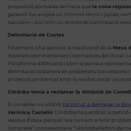
proposició aprovada demana que
la nova regulac
garantir-ho, exigeix un informe tècnic i jurídic co
naturals—, així com un procés de participació equil
Delimitació de Costes
Finalment, s’ha aprovat la reactivació de la
Mesa d
novetats administratives i normatives del litoral. 
Plataforma d’Afectats) i obrir la porta a represen
delimitació costanera en propietats, concessions i 
protecció ambiental amb la realitat social i econ
Córdoba torna a reclamar la dimissió de Castel
El conseller no adscrit
ha tornat a demanar la dimi
Verónica Castelló
. Córdoba ha justificat la petic
residus d’obra, perquè “ara tornam a tenir proble
l’empresa” concessionària “i els treballadors de