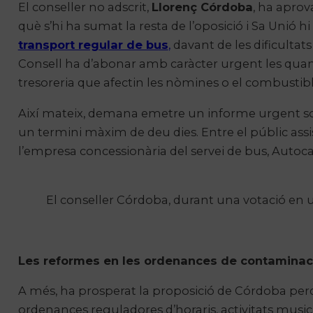
El conseller no adscrit,
Llorenç Córdoba
, ha aprov
què s’hi ha sumat la resta de l’oposició i Sa Unió h
transport regular de bus
,
davant de les dificultats
Consell ha d’abonar amb caràcter urgent les quantit
tresoreria que afectin les nòmines o el combustibl
Així mateix, demana emetre un informe urgent sobre
un termini màxim de deu dies. Entre el públic assi
l’empresa concessionària del servei de bus, Autoca
El conseller Córdoba, durant una votació en u
Les reformes en les ordenances de contaminació
A més, ha prosperat la proposició de Córdoba per
ordenances reguladores d’horaris, activitats musicals