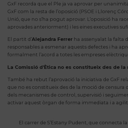
GxF recorda que el Ple ja va aprovar per unanimit
GxF com la resta de l’oposició (PSOE i Llorenç Có
Unió, que no s’ha pogut aprovar. L’oposició ha rao
aprovades anteriorment) i les eines executives suf
El partit d’
Alejandra Ferrer
ha assenyalat la falta 
responsables a esmenar aquests defectes i ha apro
formalment l’acord a totes les empreses elèctrique
La Comissió d’Ètica no es constitueix des de l
També ha rebut l’aprovació la iniciativa de GxF rela
que no es constitueix des de la moció de censura 
dels mecanismes de control, supervisió i seguiment q
activar aquest òrgan de forma immediata i a agilit
El carrer de S’Estany Pudent, que connecta la