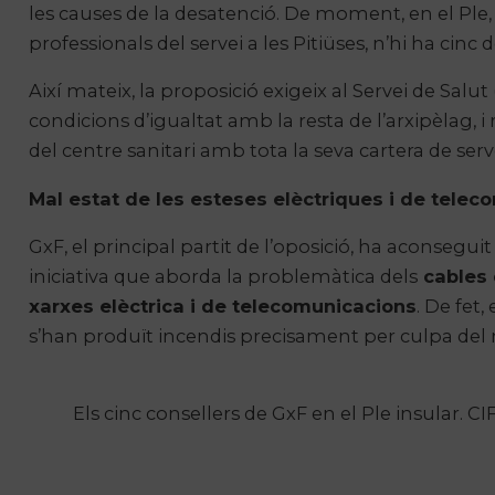
les causes de la desatenció. De moment, en el Ple, 
professionals del servei a les Pitiüses, n’hi ha cinc d
Així mateix, la proposició exigeix al Servei de Salu
condicions d’igualtat amb la resta de l’arxipèlag,
del centre sanitari amb tota la seva cartera de serve
Mal estat de les esteses elèctriques i de tele
GxF, el principal partit de l’oposició, ha aconsegu
iniciativa que aborda la problemàtica dels
cables d
xarxes elèctrica i de telecomunicacions
. De fet,
s’han produït incendis precisament per culpa del m
Els cinc consellers de GxF en el Ple insular. CI