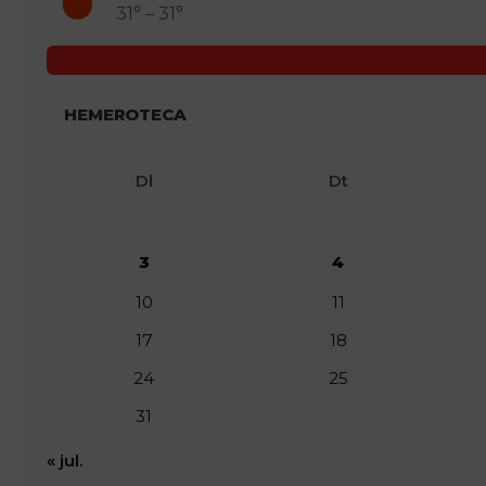
31° – 31°
HEMEROTECA
Dl
Dt
3
4
10
11
17
18
24
25
31
« jul.