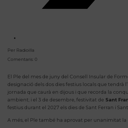
Per Radioilla
Comentaris: 0
El Ple del mes de juny del Consell Insular de Form
designació dels dos dies festius locals que tendrà l’il
jornada que caurà en dijous i que recorda la conque
ambient; i el 3 de desembre, festivitat de
Sant Fra
festius durant el 2027 els dies de Sant Ferran i San
A més, el Ple també ha aprovat per unanimitat la 