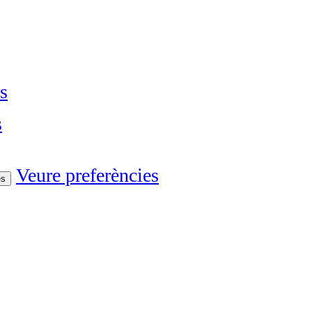
s
s
Veure preferències
es