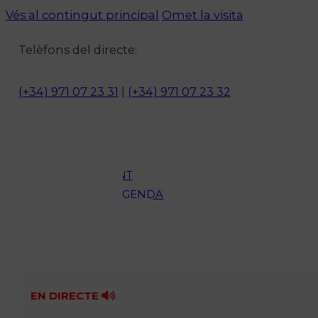
Vés al contingut principal
Omet la visita
Notícies
Telèfons del directe:
ACTUALITAT
CULTURA I
(+34) 971 07 23 31
|
(+34) 971 07 23 32
OCI
ESPORTS
ENTREVISTES
MEDI
AMBIENT
AGENDA
En directe
A la Carta
Programació
Qui som?
Fes-te'n soci!
EN DIRECTE