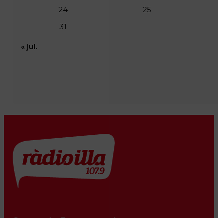
24
25
31
« jul.