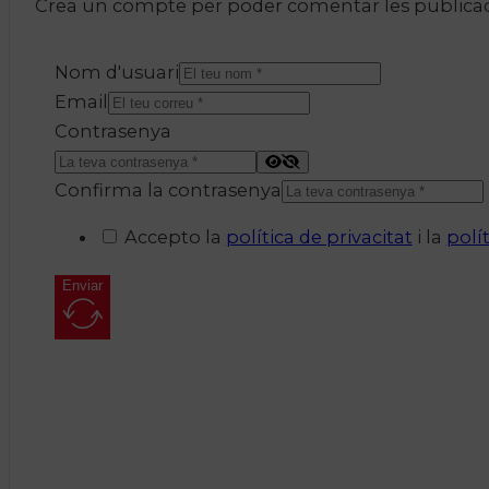
Crea un compte per poder comentar les publicacio
Nom d'usuari
Email
Contrasenya
Confirma la contrasenya
Accepto la
política de privacitat
i la
polí
Enviar