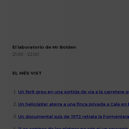
El laboratorio de Mr Bolden
21:00 - 22:00
EL MÉS VIST
Un ferit greu en una sortida de via a la carretera 
Un helicòpter aterra a una finca privada a Cala en
Un documental suís de 1972 retrata la Formentera 
“Les copines de les platges no són ni un souvenir n