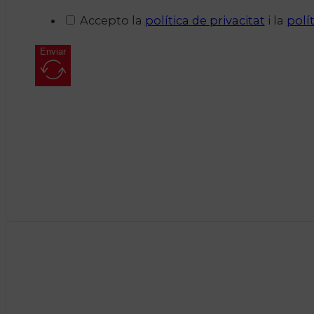
Accepto la
política de privacitat
i la
polí
Enviar