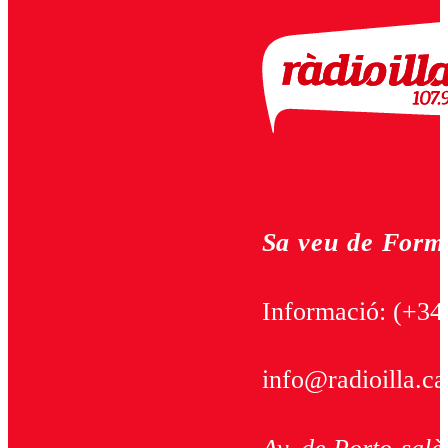
Sa veu de Form
Informació:
(+34
info@radioilla.ca