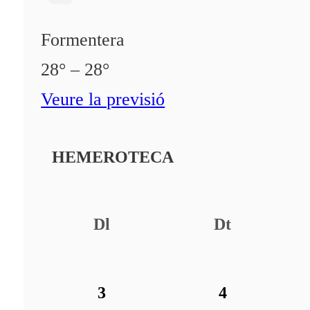
Formentera
28° – 28°
Veure la previsió
HEMEROTECA
Dl
Dt
3
4