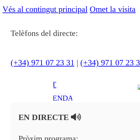
ACTUALITAT
Vés al contingut principal
Omet la visita
CULTURA I
OCI
Telèfons del directe:
ESPORTS
ENTREVISTES
(+34) 971 07 23 31
|
(+34) 971 07 23 
MEDI
AMBIENT
AGENDA
En directe
EN DIRECTE
A la Carta
Pròxim programa:
Programació