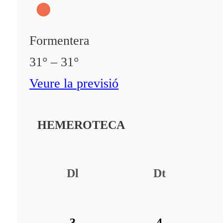
Formentera
31° – 31°
Veure la previsió
HEMEROTECA
Dl
Dt
3
4