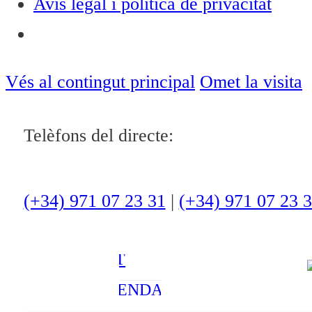
Avís legal i política de privacitat
Notícies
ACTUALITAT
Vés al contingut principal
Omet la visita
CULTURA I
Telèfons del directe:
OCI
ESPORTS
ENTREVISTES
(+34) 971 07 23 31
|
(+34) 971 07 23 
MEDI
AMBIENT
AGENDA