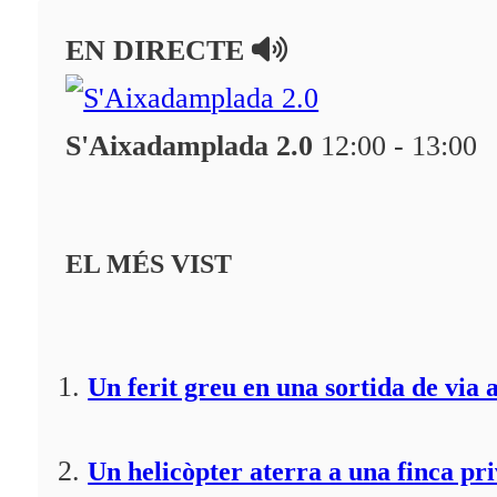
En directe
EN DIRECTE
A la Carta
Programació
S'Aixadamplada 2.0
12:00 - 13:00
Qui som?
Fes-te'n soci!
EL MÉS VIST
Un ferit greu en una sortida de via 
Un helicòpter aterra a una finca pr