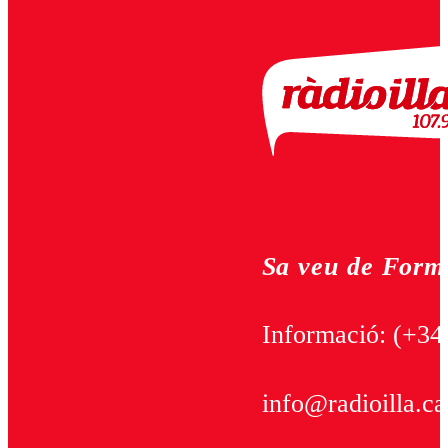
Sa veu de Form
Informació:
(+34
info@radioilla.ca