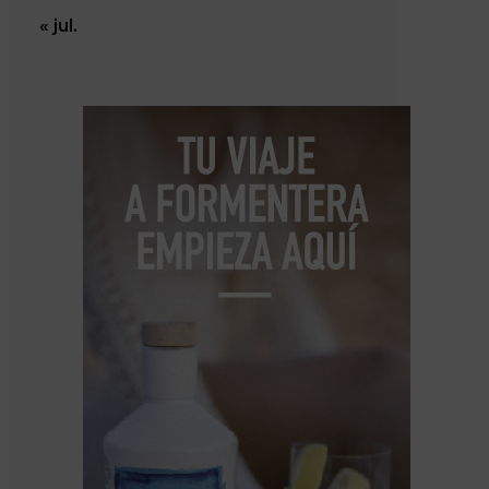
« jul.