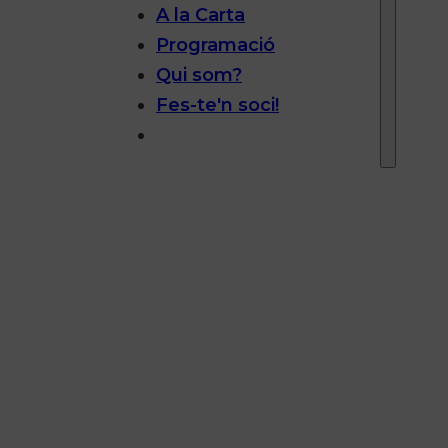
A la Carta
Programació
Qui som?
Fes-te'n soci!