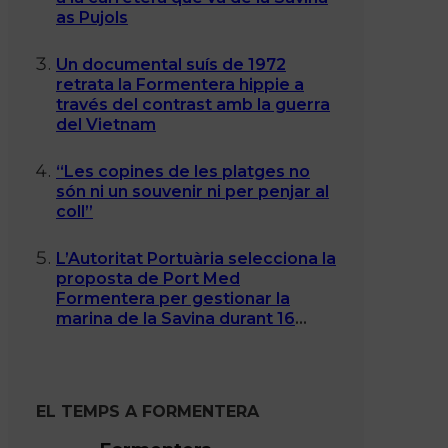
as Pujols
Un documental suís de 1972
retrata la Formentera hippie a
través del contrast amb la guerra
del Vietnam
“Les copines de les platges no
són ni un souvenir ni per penjar al
coll”
L’Autoritat Portuària selecciona la
proposta de Port Med
Formentera per gestionar la
marina de la Savina durant 16
anys
EL TEMPS A FORMENTERA