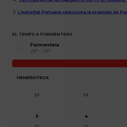
L’Autoritat Portuària selecciona la proposta de P
EL TEMPS A FORMENTERA
Formentera
28° – 28°
HEMEROTECA
Dl
Dt
3
4
10
11