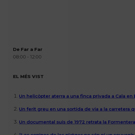
De Far a Far
08:00 - 12:00
EL MÉS VIST
Un helicòpter aterra a una finca privada a Cala en
Un ferit greu en una sortida de via a la carretera 
Un documental suís de 1972 retrata la Formentera 
“Les copines de les platges no són ni un souvenir n