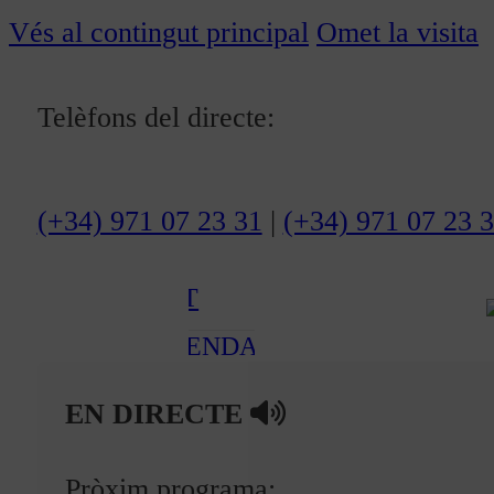
ACTUALITAT
Vés al contingut principal
Omet la visita
CULTURA I
OCI
Telèfons del directe:
ESPORTS
ENTREVISTES
(+34) 971 07 23 31
|
(+34) 971 07 23 
MEDI
AMBIENT
AGENDA
En directe
EN DIRECTE
A la Carta
Pròxim programa:
Programació