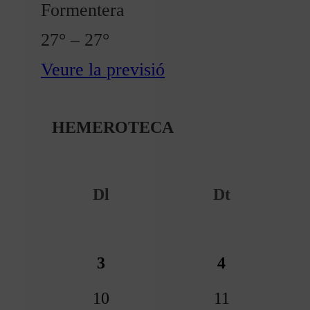
Formentera
27° – 27°
Veure la previsió
HEMEROTECA
Dl
Dt
3
4
10
11