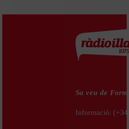
Sa veu de Form
Informació:
(+34