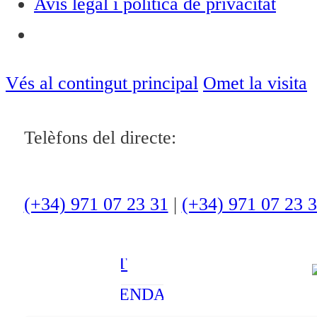
Avís legal i política de privacitat
Notícies
ACTUALITAT
Vés al contingut principal
Omet la visita
CULTURA I
Telèfons del directe:
OCI
ESPORTS
ENTREVISTES
(+34) 971 07 23 31
|
(+34) 971 07 23 
MEDI
AMBIENT
AGENDA