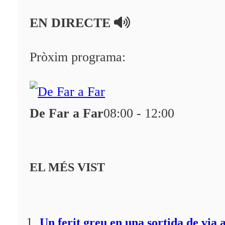
En directe
EN DIRECTE
A la Carta
Programació
Pròxim programa:
Qui som?
Fes-te'n soci!
De Far a Far
08:00 - 12:00
EL MÉS VIST
Un ferit greu en una sortida de via 