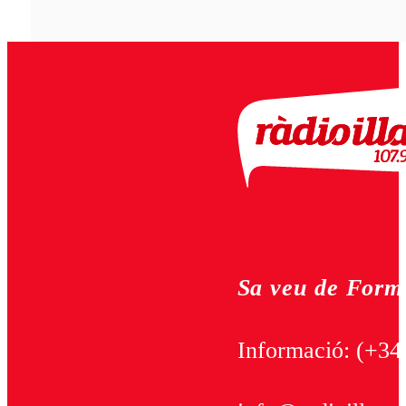
Sa veu de Form
Informació:
(+34