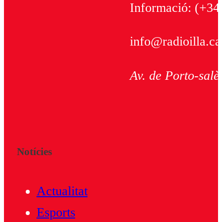
Informació:
(+34
info@radioilla.ca
Av. de Porto-salè
Notícies
Actualitat
Esports