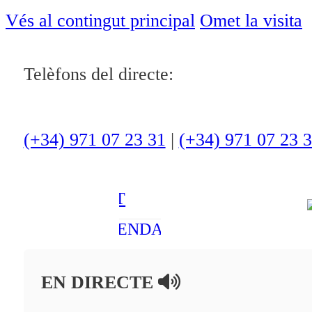
ACTUALITAT
Vés al contingut principal
Omet la visita
CULTURA I
Telèfons del directe:
OCI
ESPORTS
ENTREVISTES
(+34) 971 07 23 31
|
(+34) 971 07 23 
MEDI
AMBIENT
AGENDA
En directe
EN DIRECTE
A la Carta