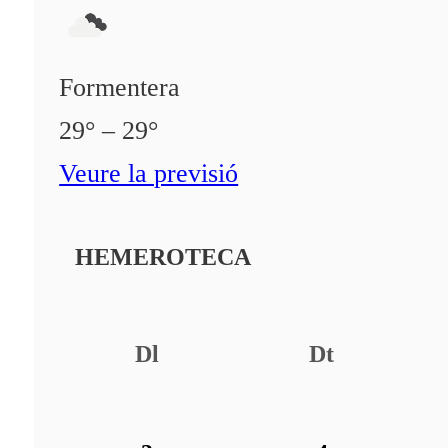
Formentera
29° – 29°
Veure la previsió
HEMEROTECA
Dl
Dt