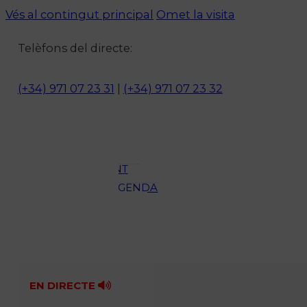
Vés al contingut principal
Omet la visita
Notícies
Telèfons del directe:
ACTUALITAT
CULTURA I
(+34) 971 07 23 31
|
(+34) 971 07 23 32
OCI
ESPORTS
ENTREVISTES
MEDI
AMBIENT
AGENDA
En directe
A la Carta
Programació
Qui som?
Fes-te'n soci!
EN DIRECTE