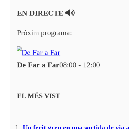
En directe
EN DIRECTE
A la Carta
Programació
Pròxim programa:
Qui som?
Fes-te'n soci!
De Far a Far
08:00 - 12:00
EL MÉS VIST
Un ferit greu en una sortida de via 