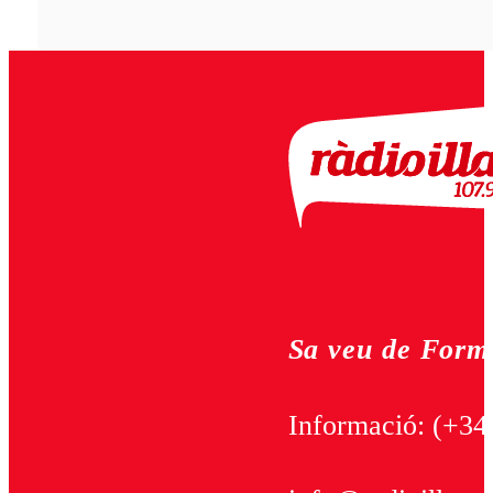
Sa veu de Form
Informació:
(+34