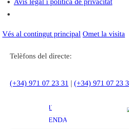
Avís legal i política de privacitat
Notícies
ACTUALITAT
Vés al contingut principal
Omet la visita
CULTURA I
Telèfons del directe:
OCI
ESPORTS
ENTREVISTES
(+34) 971 07 23 31
|
(+34) 971 07 23 
MEDI
AMBIENT
AGENDA