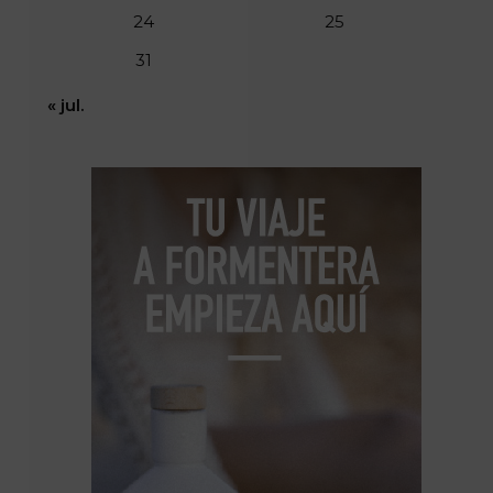
24
25
31
« jul.