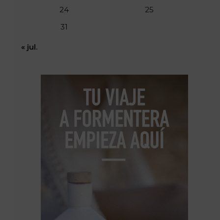
24
25
31
« jul.