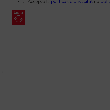
Accepto la
política de privacitat
i la
polí
Enviar