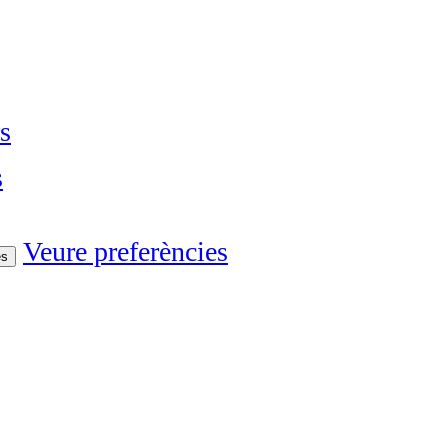
s
s
Veure preferències
es