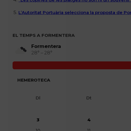
L’Autoritat Portuària selecciona la proposta de P
EL TEMPS A FORMENTERA
Formentera
28° – 28°
HEMEROTECA
Dl
Dt
3
4
10
11