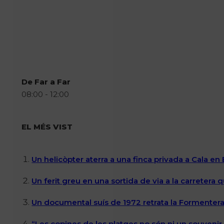
De Far a Far
08:00 - 12:00
EL MÉS VIST
Un helicòpter aterra a una finca privada a Cala en
Un ferit greu en una sortida de via a la carretera 
Un documental suís de 1972 retrata la Formentera 
“Les copines de les platges no són ni un souvenir n