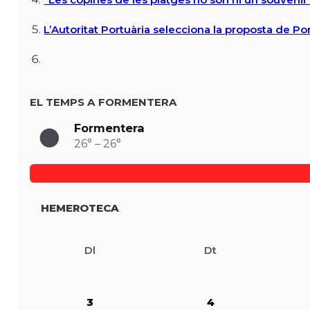
L’Autoritat Portuària selecciona la proposta de P
EL TEMPS A FORMENTERA
Formentera
26° – 26°
HEMEROTECA
Dl
Dt
3
4