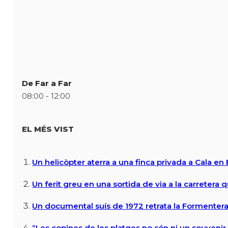
De Far a Far
08:00 - 12:00
EL MÉS VIST
Un helicòpter aterra a una finca privada a Cala en
Un ferit greu en una sortida de via a la carretera 
Un documental suís de 1972 retrata la Formentera 
“Les copines de les platges no són ni un souvenir n