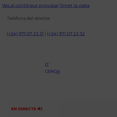
Vés al contingut principal
Omet la visita
Notícies
Telèfons del directe:
ACTUALITAT
CULTURA I
(+34) 971 07 23 31
|
(+34) 971 07 23 32
OCI
ESPORTS
ENTREVISTES
MEDI
AMBIENT
AGENDA
En directe
A la Carta
Programació
Qui som?
Fes-te'n soci!
EN DIRECTE