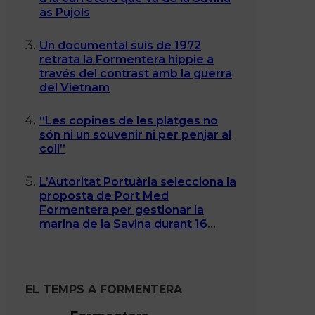
as Pujols
Un documental suís de 1972
retrata la Formentera hippie a
través del contrast amb la guerra
del Vietnam
“Les copines de les platges no
són ni un souvenir ni per penjar al
coll”
L’Autoritat Portuària selecciona la
proposta de Port Med
Formentera per gestionar la
marina de la Savina durant 16
anys
EL TEMPS A FORMENTERA