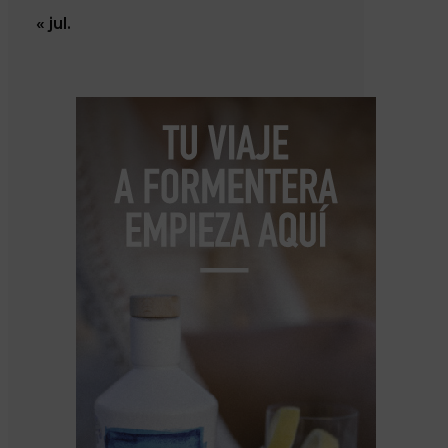
« jul.