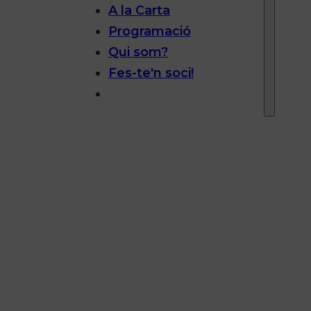
A la Carta
Programació
Qui som?
Fes-te'n soci!