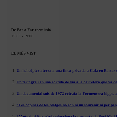
De Far a Far reemissió
15:00 - 19:00
EL MÉS VIST
Un helicòpter aterra a una finca privada a Cala en Baster 
Un ferit greu en una sortida de via a la carretera que va de
Un documental suís de 1972 retrata la Formentera hippie a
“Les copines de les platges no són ni un souvenir ni per pen
L’Autoritat Portuària selecciona la proposta de Port Med