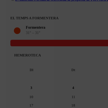
EL TEMPS A FORMENTERA
Formentera
31° – 31°
HEMEROTECA
Dl
Dt
3
4
10
11
17
18