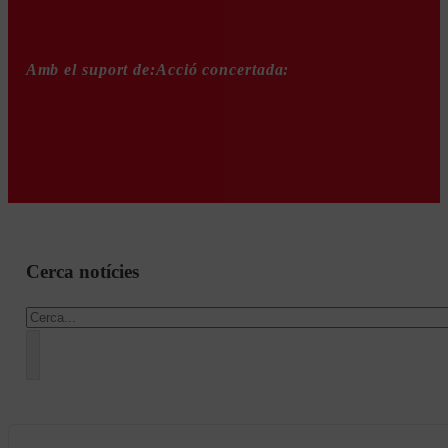
Amb el suport de:
Acció concertada:
Cerca notícies
Cercar