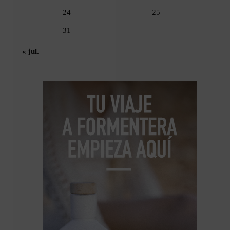
24
25
31
« jul.