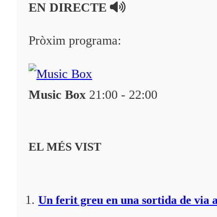
EN DIRECTE
A la Carta
Pròxim programa:
Programació
Qui som?
Fes-te'n soci!
Music Box
21:00 - 22:00
EL MÉS VIST
Un ferit greu en una sortida de via 