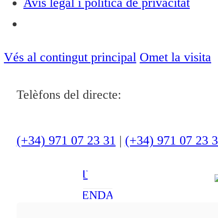
Avís legal i política de privacitat
Notícies
ACTUALITAT
Vés al contingut principal
Omet la visita
CULTURA I
OCI
Telèfons del directe:
ESPORTS
ENTREVISTES
(+34) 971 07 23 31
|
(+34) 971 07 23 
MEDI
AMBIENT
AGENDA
En directe