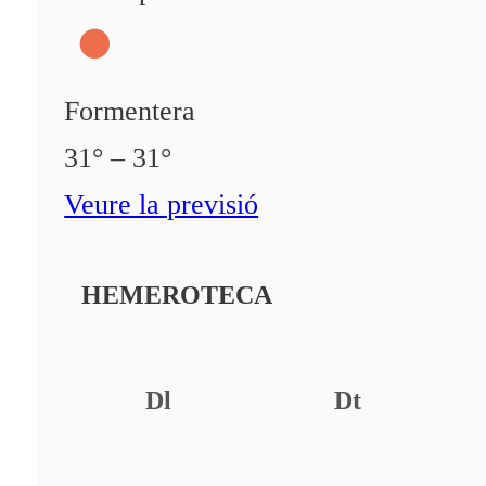
Formentera
31° – 31°
Veure la previsió
HEMEROTECA
Dl
Dt