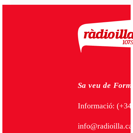
Sa veu de Form
Informació:
(+34
info@radioilla.ca