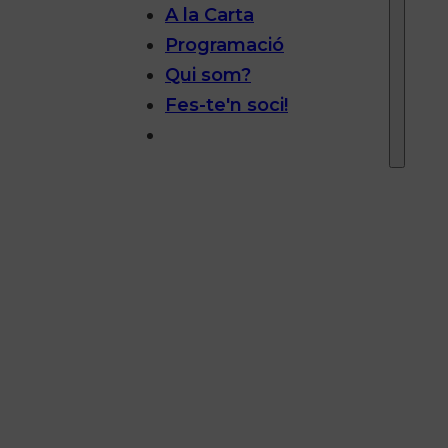
A la Carta
Programació
Qui som?
Fes-te'n soci!