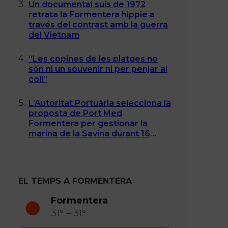
Un documental suís de 1972
retrata la Formentera hippie a
través del contrast amb la guerra
del Vietnam
“Les copines de les platges no
són ni un souvenir ni per penjar al
coll”
L’Autoritat Portuària selecciona la
proposta de Port Med
Formentera per gestionar la
marina de la Savina durant 16
anys
EL TEMPS A FORMENTERA
Formentera
31° – 31°